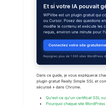
Et si votre IA pouvait 
WPVibe est un plugin gratuit qui c
ou Cursor. Posez des questions en l
modifie le contenu et exécute le
requis, environ une minute pour l'in
Connectez votre site gratuitem
Rejoignez plus de 1 000 sites WordPress d
Dans ce guide, je vous expliquerai cha
plugin gratuit Really Simple SSL et c
sécurisé » dans Chrome.
Qu'est-ce qu'un certificat SSL s
Pourquoi chaque site WordPress