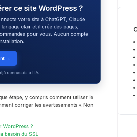
gérer ce site WordPress ?
onnecte votre site à ChatGPT, Claude
angage clair et il crée des pages,
C
s commandes pour vous. Aucun compte
stallation.
ent →
éjà connectés à l'IA.
que étape, y compris comment utiliser le
omment corriger les avertissements « Non
ur WordPress ?
 a besoin du SSL