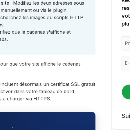
Rec
site :
Modifiez les deux adresses sous
res
manuellement ou via le plugin.
vot
cherchez les images ou scripts HTTP
plu
as.
ifiez que le cadenas s'affiche et
P
abs.
r
é
n
E
o
ur que votre site affiche le cadenas
-
m
m
a
i
ncluent désormais un certificat SSL gratuit
l
'activer dans votre tableau de bord
*
s à charger via HTTPS.
Su