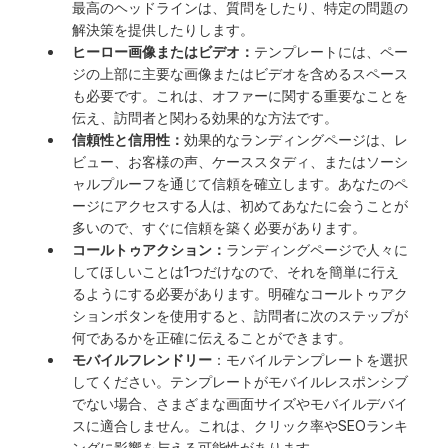
最高のヘッドラインは、質問をしたり、特定の問題の
解決策を提供したりします。
ヒーロー画像またはビデオ：
テンプレートには、ペー
ジの上部に主要な画像またはビデオを含めるスペース
も必要です。これは、オファーに関する重要なことを
伝え、訪問者と関わる効果的な方法です。
信頼性と信用性：
効果的なランディングページは、レ
ビュー、お客様の声、ケーススタディ、またはソーシ
ャルプルーフを通じて信頼を確立します。あなたのペ
ージにアクセスする人は、初めてあなたに会うことが
多いので、すぐに信頼を築く必要があります。
コールトゥアクション：
ランディングページで人々に
してほしいことは1つだけなので、それを簡単に行え
るようにする必要があります。明確なコールトゥアク
ションボタンを使用すると、訪問者に次のステップが
何であるかを正確に伝えることができます。
モバイルフレンドリー
：モバイルテンプレートを選択
してください。テンプレートがモバイルレスポンシブ
でない場合、さまざまな画面サイズやモバイルデバイ
スに適合しません。これは、クリック率やSEOランキ
ングに影響を与える可能性があります。