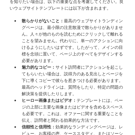
を知りたい場合は、以下の重要な点を考慮してください。良
いウェブサイトテンプレートには以下が含まれます。
散らかりがないこと：
最高のウェブサイトランディン
グページは、最小限の注意散漫で散らかりがありませ
ん。人々が他のものを読むためにクリックして離れる
ことを望みません。代わりに、単一のアクションに向
けるようにしたいはずです。したがって、メインの目
標を念頭に置いて、ページ上のすべてをデザインする
必要があります。
魅力的なコピー：
サイト訪問者にアクションを起こし
てもらいたい場合は、説得力のある見出しとページを
下に導くコピーで彼らを惹きつける必要があります。
最高のヘッドラインは、質問をしたり、特定の問題の
解決策を提供したりします。
ヒーロー画像またはビデオ：
テンプレートには、ペー
ジの上部に主要な画像またはビデオを含めるスペース
も必要です。これは、オファーに関する重要なことを
伝え、訪問者と関わる効果的な方法です。
信頼性と信用性：
効果的なランディングページは、レ
ビュー、お客様の声、ケーススタディ、またはソーシ