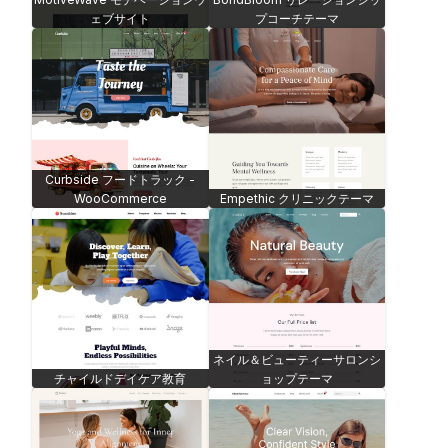
ェブサイト
プコーチテーマ
Curbside フードトラック -
WooCommerce
Empethic クリニックテーマ
ネイル＆ビューティーサロンシ
チャイルドデイケア教育
ョップテーマ