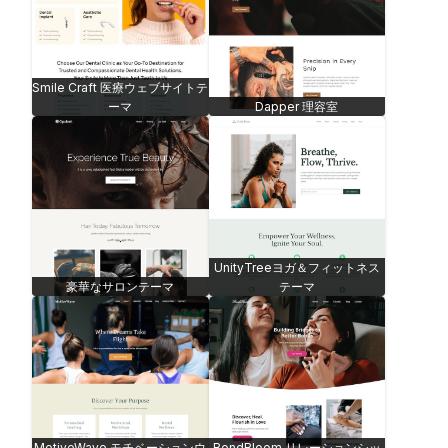
Smile Craft 医療ウェブサイトテ
ーマ
Dapper 理容室
UnityTreeヨガ＆フィットネス
豪華なサロンテーマ
テーマ
MotiveWave モチベーションウ
BondBloom リレーションシッ