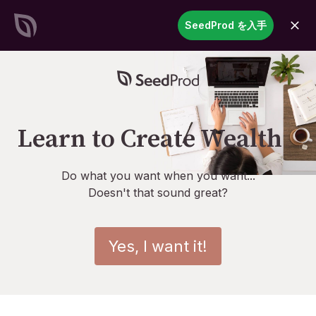
SeedProd
SeedProd を入手
開
く
見事なWordPressサイトと
ペー
ジを記録的な速さで作成
今すぐ始める