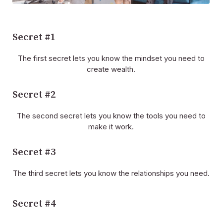
会社概要
採用情報
プレス
アフィリエイト
ブログ
お問い合わせ
機能
便利なリンク
Copyright © 2026 SeedProd. SeedProd® は SeedProd LLC の登録商
標です。