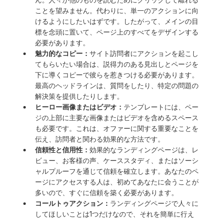
ことを望みません。代わりに、単一のアクションに向
けるようにしたいはずです。したがって、メインの目
標を念頭に置いて、ページ上のすべてをデザインする
必要があります。
魅力的なコピー：
サイト訪問者にアクションを起こし
てもらいたい場合は、説得力のある見出しとページを
下に導くコピーで彼らを惹きつける必要があります。
最高のヘッドラインは、質問をしたり、特定の問題の
解決策を提供したりします。
ヒーロー画像またはビデオ：
テンプレートには、ペー
ジの上部に主要な画像またはビデオを含めるスペース
も必要です。これは、オファーに関する重要なことを
伝え、訪問者と関わる効果的な方法です。
信頼性と信用性：
効果的なランディングページは、レ
ビュー、お客様の声、ケーススタディ、またはソーシ
ャルプルーフを通じて信頼を確立します。あなたのペ
ージにアクセスする人は、初めてあなたに会うことが
多いので、すぐに信頼を築く必要があります。
コールトゥアクション：
ランディングページで人々に
してほしいことは1つだけなので、それを簡単に行え