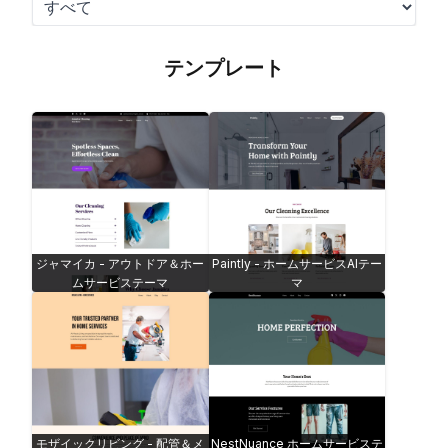
テンプレート
ジャマイカ - アウトドア＆ホー
Paintly - ホームサービスAIテー
ムサービステーマ
マ
モザイックリビング - 配管＆メ
NestNuance ホームサービステ