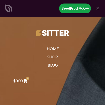
SeedProd
SeedProd を入手
開
く
見事なWordPressサイトと
ペー
ジを記録的な速さで作成
今すぐ始める