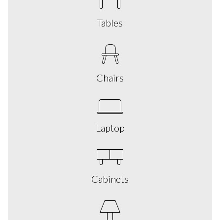
会社概要
採用情報
プレス
アフィリエイト
ブログ
お問い合わせ
機能
便利なリンク
Copyright © 2026 SeedProd. SeedProd® は SeedProd LLC の登録商
標です。