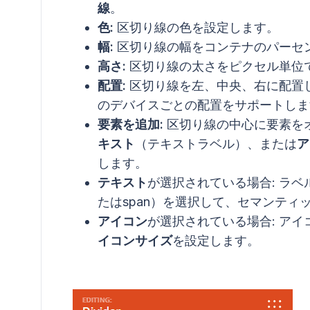
線
。
色:
区切り線の色を設定します。
幅:
区切り線の幅をコンテナのパーセン
高さ:
区切り線の太さをピクセル単位で設
配置:
区切り線を左、中央、右に配置
のデバイスごとの配置をサポートしま
要素を追加:
区切り線の中心に要素を
キスト
（テキストラベル）、または
ア
します。
テキスト
が選択されている場合: ラ
たはspan）を選択して、セマンティ
アイコン
が選択されている場合: ア
イコンサイズ
を設定します。