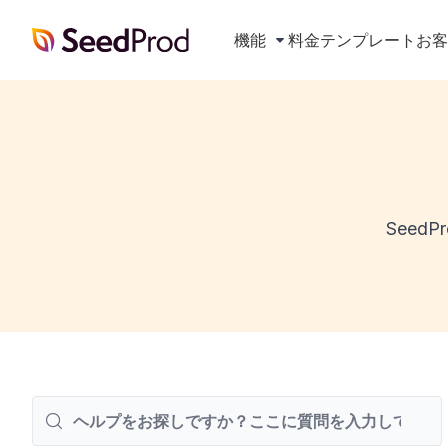
SeedProd
機能
料金
テンプレート
お
See
検
索