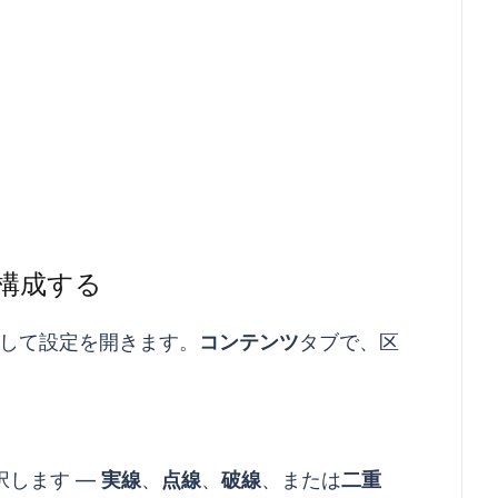
構成する
して設定を開きます。
コンテンツ
タブで、区
択します —
実線
、
点線
、
破線
、または
二重