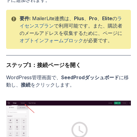
トに追加されます。
要件:
MailerLite連携は、
Plus
、
Pro
、
Elite
の
ラ
イセンスプラン
で利用可能です。また、購読者
のメールアドレスを収集するために、ページに
オプトインフォームブロック
が必要です。
ステップ1：接続ページを開く
WordPress管理画面で、
SeedProdダッシュボード
に移
動し、
接続
をクリックします。