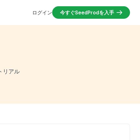
ログイン
今すぐSeedProdを入手
ト
トリアル