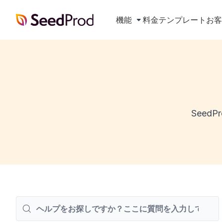
SeedProd
機能
料金
テンプレート
お
See
検
索