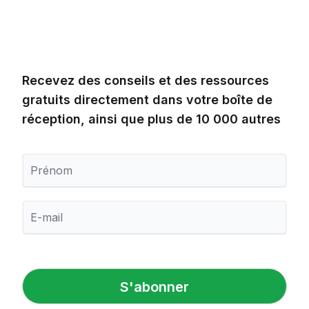
Recevez des conseils et des ressources
gratuits directement dans votre boîte de
réception, ainsi que plus de 10 000 autres
P
r
é
n
E
o
-
m
m
a
i
l
S'abonner
*