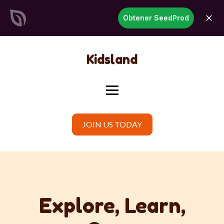
SeedProd
Obtener SeedProd
abrir
Crea impresionantes sitios y
páginas de WordPress en
tiempo récord
Empezar ahora