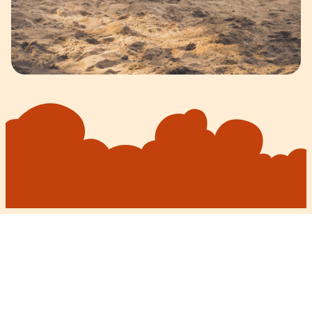
Acerca de
Empleo
Prensa
Afiliados
Blog
Contacto
Características
Enlaces útiles