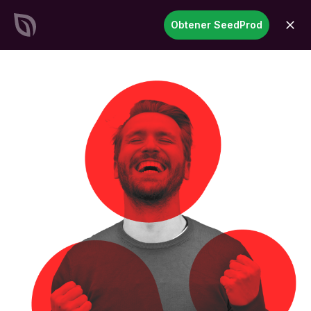
SeedProd
Obtener SeedProd
abrir
Crea impresionantes sitios y
páginas de WordPress en
tiempo récord
Empezar ahora