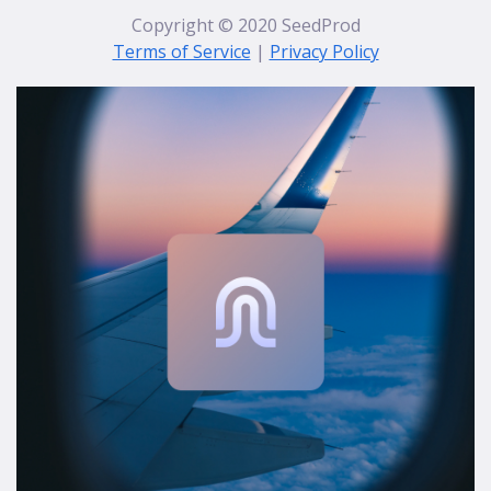
Acerca de
Empleo
Prensa
Afiliados
Blog
Contacto
Características
Enlaces útiles