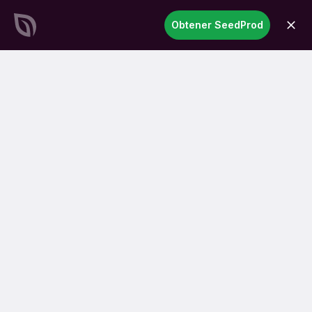
SeedProd
Obtener SeedProd
abrir
Crea impresionantes sitios y
páginas de WordPress en
tiempo récord
Empezar ahora