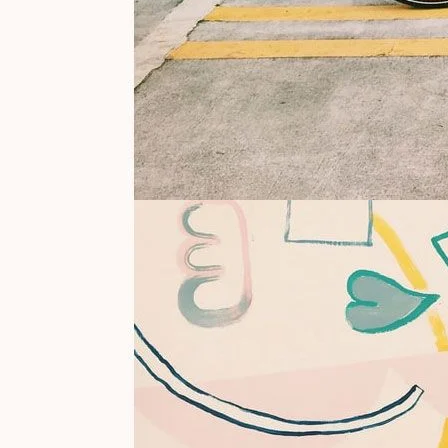
Acerca de
Empleo
Prensa
Afiliados
Blog
Contacto
Características
Enlaces útiles