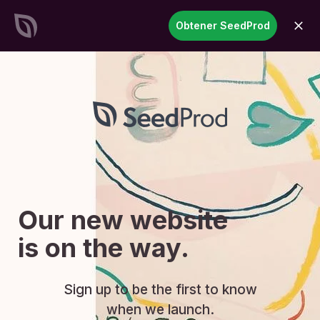
SeedProd
Obtener SeedProd
abrir
Crea impresionantes sitios y
páginas de WordPress en
tiempo récord
Empezar ahora