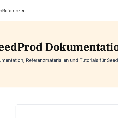
n
Referenzen
eedProd Dokumentati
mentation, Referenzmaterialien und Tutorials für See