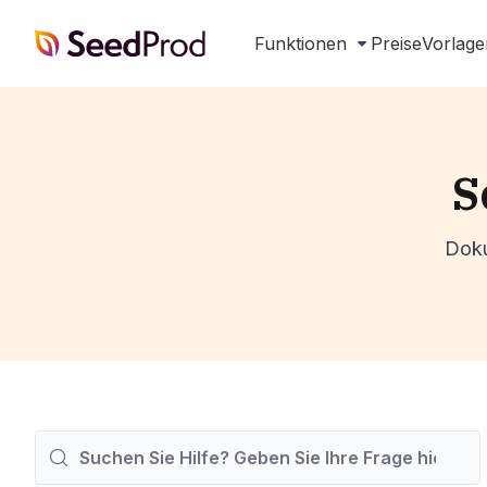
SeedProd
Funktionen
Preise
Vorlage
S
Doku
Suchen
nach