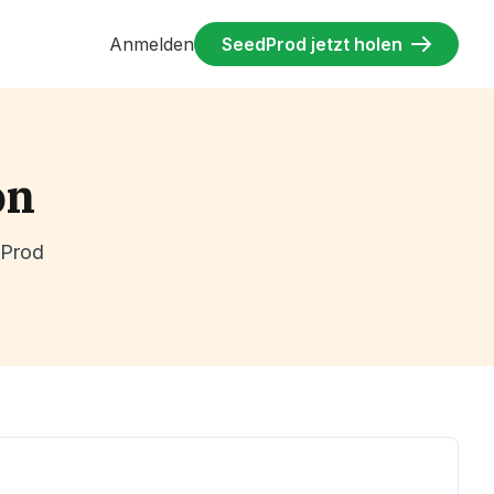
Anmelden
SeedProd jetzt holen
on
dProd