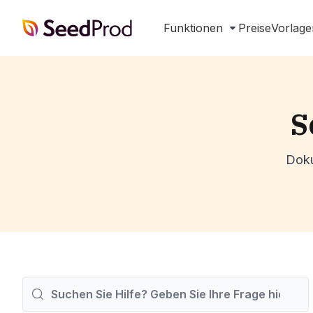
SeedProd
Funktionen
Preise
Vorlage
S
Doku
Suchen
nach