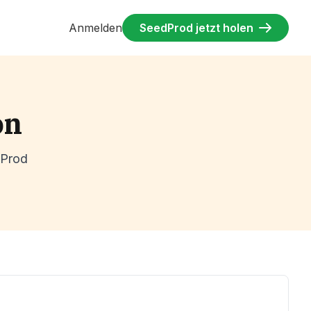
Anmelden
SeedProd jetzt holen
on
dProd