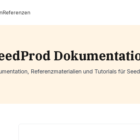
n
Referenzen
eedProd Dokumentati
mentation, Referenzmaterialien und Tutorials für See