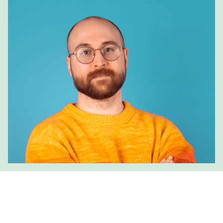
会社概要
採用情報
プレス
アフィリエイト
ブログ
お問い合わせ
機能
便利なリンク
Copyright © 2026 SeedProd. SeedProd® は SeedProd LLC の登録商
標です。