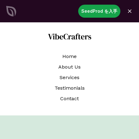
SeedProd
SeedProd を入手
開
く
見事なWordPressサイトと
ペー
ジを記録的な速さで作成
今すぐ始める