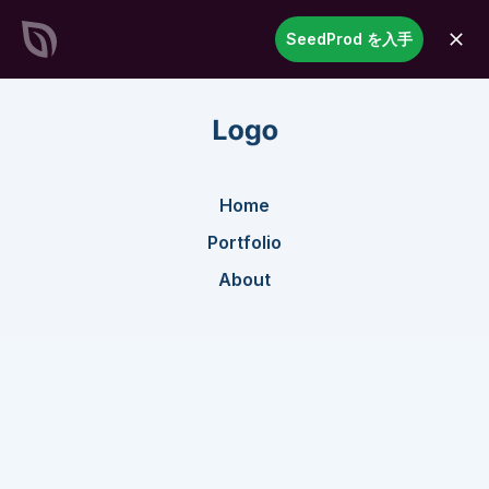
SeedProd
SeedProd を入手
開
く
見事なWordPressサイトと
ペー
ジを記録的な速さで作成
今すぐ始める