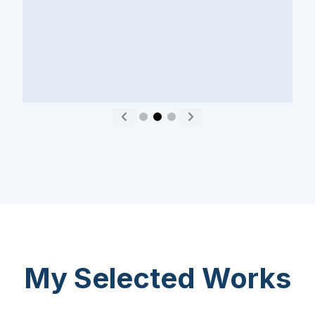
会社概要
採用情報
プレス
アフィリエイト
ブログ
お問い合わせ
機能
便利なリンク
Copyright © 2026 SeedProd. SeedProd® は SeedProd LLC の登録商
標です。