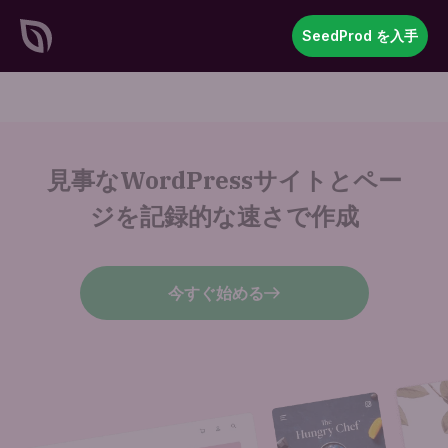
SeedProd
SeedProd を入手
開
く
見事なWordPressサイトと
ペー
ジを記録的な速さで作成
今すぐ始める