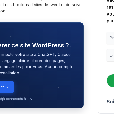
Rec
et des boutons dédiés de tweet et de suivi
res
ion.
vot
plu
P
r
gérer ce site WordPress ?
é
n
E
onnecte votre site à ChatGPT, Claude
o
-
m
angage clair et il crée des pages,
m
s commandes pour vous. Aucun compte
a
i
stallation.
l
*
ent →
éjà connectés à l'IA.
Su