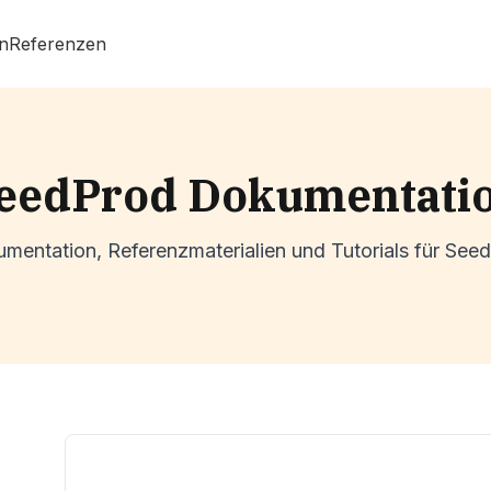
n
Referenzen
eedProd Dokumentati
mentation, Referenzmaterialien und Tutorials für See