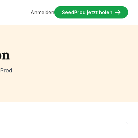
Anmelden
SeedProd jetzt holen
on
dProd