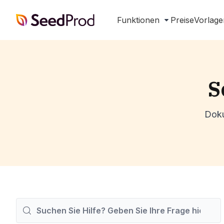
SeedProd
Funktionen
Preise
Vorlage
S
Doku
Suchen
nach