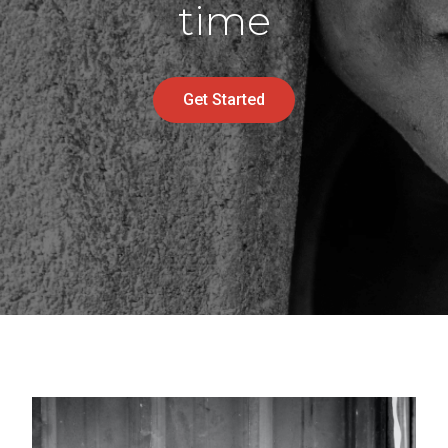
Entreprise
À propos
Carrières
Presse
Affiliés
Blog
Contact
Fonctionnalités
Liens utiles