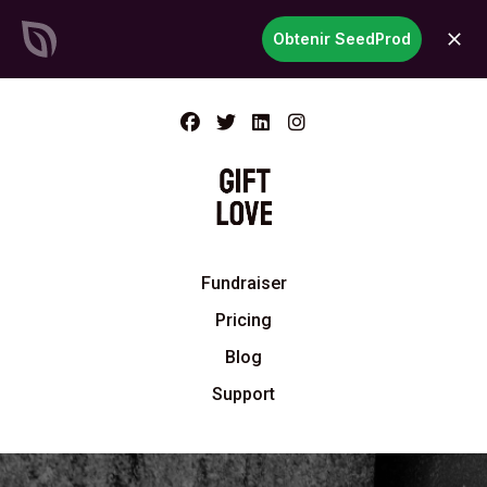
SeedProd
Obtenir SeedProd
ouvri
Créez des sites et des pages
WordPress époustouflants en
un temps record
Commencez
maintenant