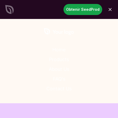
SeedProd
Obtenir SeedProd
ouvri
Créez des sites et des pages
WordPress époustouflants en
un temps record
Commencez
maintenant