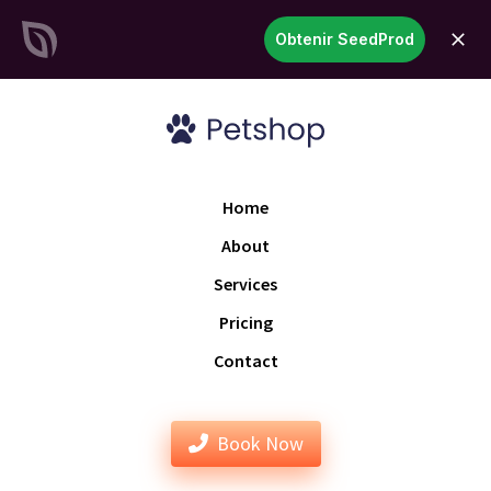
SeedProd
Obtenir SeedProd
ouvri
Créez des sites et des pages
WordPress époustouflants en
un temps record
Commencez
maintenant