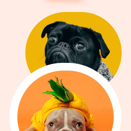
Entreprise
À propos
Carrières
Presse
Affiliés
Blog
Contact
Fonctionnalités
Liens utiles