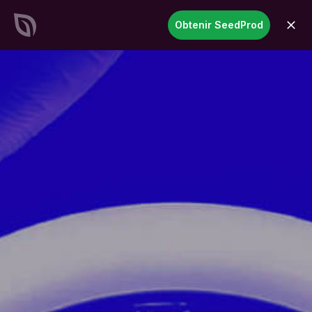
SeedProd
Obtenir SeedProd
ouvri
Créez des sites et des pages
WordPress époustouflants en
un temps record
Commencez
maintenant