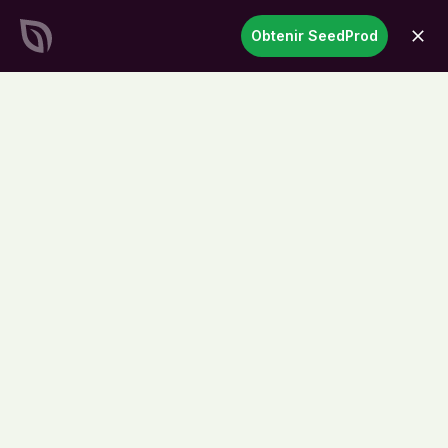
SeedProd
Obtenir SeedProd
ouvri
Créez des sites et des pages
WordPress époustouflants en
un temps record
Commencez
maintenant