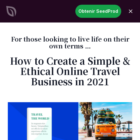
SeedProd
Obtenir SeedProd
ouvri
Créez des sites et des pages
WordPress époustouflants en
un temps record
Commencez
maintenant