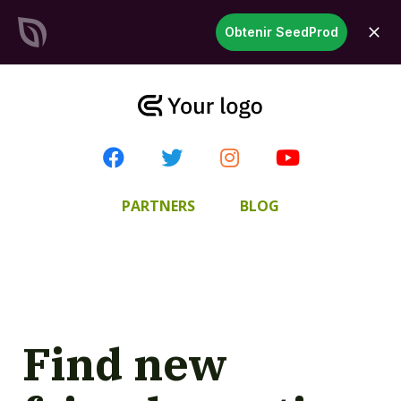
SeedProd
Obtenir SeedProd
ouvri
Créez des sites et des pages
WordPress époustouflants en
un temps record
Commencez
maintenant