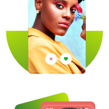
Entreprise
À propos
Carrières
Presse
Affiliés
Blog
Contact
Fonctionnalités
Liens utiles