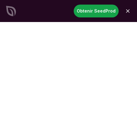
SeedProd
Obtenir SeedProd
ouvri
Créez des sites et des pages
WordPress époustouflants en
un temps record
Commencez
maintenant