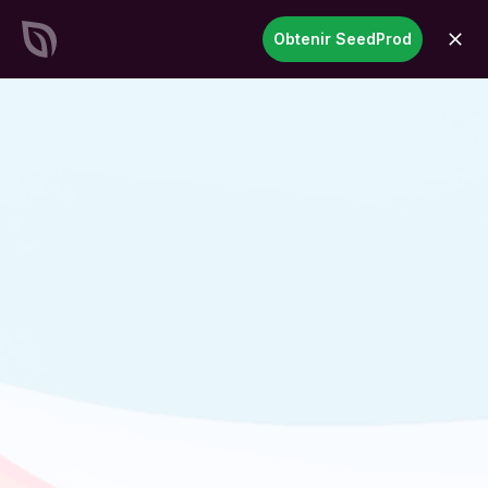
SeedProd
Obtenir SeedProd
ouvri
Créez des sites et des pages
WordPress époustouflants en
un temps record
Commencez
maintenant