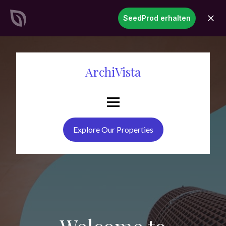
SeedProd
SeedProd erhalten
öffne
Erstellen Sie atemberaubende
WordPress-Websites &
Seiten
in Rekordzeit
Jetzt starten