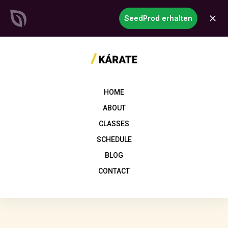
SeedProd
SeedProd erhalten
öffne
Erstellen Sie atemberaubende
WordPress-Websites &
Seiten
in Rekordzeit
Jetzt starten