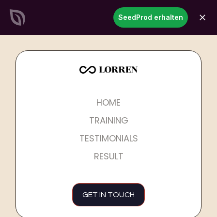
SeedProd
SeedProd erhalten
öffne
Erstellen Sie atemberaubende
WordPress-Websites &
Seiten
in Rekordzeit
Jetzt starten