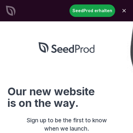
SeedProd
SeedProd erhalten
öffne
Erstellen Sie atemberaubende
WordPress-Websites &
Seiten
in Rekordzeit
Jetzt starten