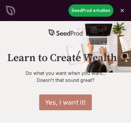
SeedProd
SeedProd erhalten
öffne
Erstellen Sie atemberaubende
WordPress-Websites &
Seiten
in Rekordzeit
Jetzt starten