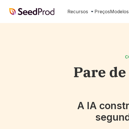
SeedProd
Recursos
Preços
Modelos
C
Pare de
A IA const
segund