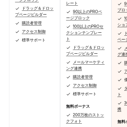
レート
ドラッグ＆ドロッ
ブロ
90以上のPROペ
プページビルダー
ージブロック
購読者管理
ショ
100以上のPROセ
アクセス制御
クションテンプレー
ト
ペー
標準サポート
ドラッグ＆ドロッ
プページビルダー
グ連
メールマーケティ
ング連携
購読者管理
アクセス制御
標準サポート
ト
3
無料ボーナス
携
200万枚のストッ
クフォト
無料