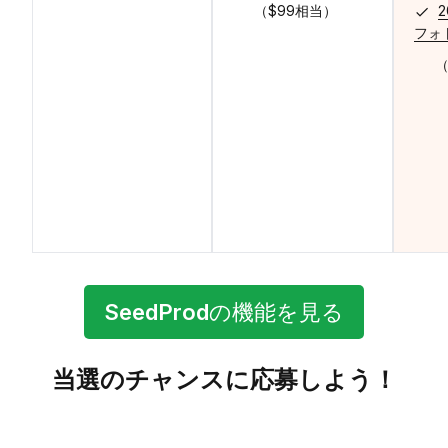
（$99相当）
フォ
（
SeedProd
の機能を見る
当選のチャンスに応募しよう！