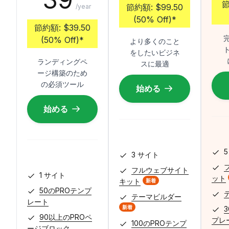
節約額:
$99.50
/year
(50% Off)
*
節約額:
$39.50
(50% Off)
*
より多くのこと
をしたいビジネ
ランディングペ
スに最適
ージ構築のため
の必須ツール
始める
始める
5
3 サイト
フルウェブサイト
1 サイト
ット
キット
新着
50のPROテンプ
テーマビルダー
レート
新着
90以上のPROペ
プレ
100のPROテンプ
ージブロック