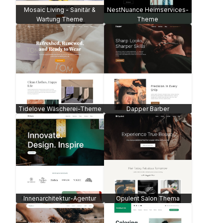
Mosaic Living - Sanitär &
NestNuance Heimservices-
Wartung Theme
Theme
Tidelove Wäscherei-Theme
Dapper Barber
Innenarchitektur-Agentur
Opulent Salon Thema