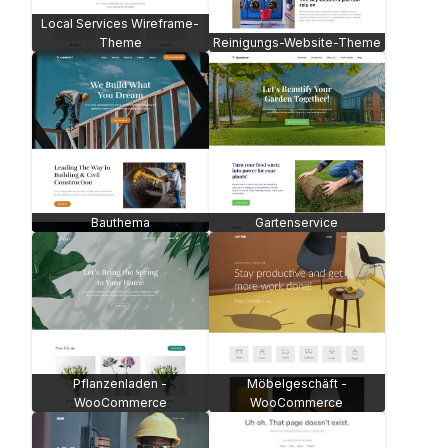
Local Services Wireframe-
Theme
Reinigungs-Website-Theme
Bauthema
Gartenservice
Pflanzenladen -
Möbelgeschäft -
WooCommerce
WooCommerce