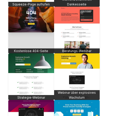
Squeeze-Page aufrufen
Dankesseite
Kostenlose 404-Seite
Beratungs-Webinar
Webinar über explosives
Strategie-Webinar
Wachstum