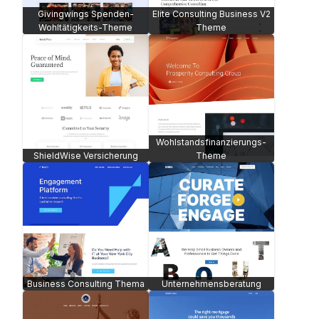
Givingwings Spenden-
Elite Consulting Business V2
Wohltätigkeits-Theme
Theme
Wohlstandsfinanzierungs-
ShieldWise Versicherung
Theme
Business Consulting Thema
Unternehmensberatung