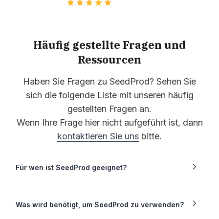
Häufig gestellte Fragen und
Nur das, das Plugin ist sehr
Ressourcen
nützlich, einfach und leicht
anzupassen. 5/5 Sterne
Haben Sie Fragen zu SeedProd? Sehen Sie
sich die folgende Liste mit unseren häufig
walkovik
gestellten Fragen an.
WordPress.org-Benutzer
Wenn Ihre Frage hier nicht aufgeführt ist, dann
kontaktieren Sie uns
bitte.
Für wen ist SeedProd geeignet?
Was wird benötigt, um SeedProd zu verwenden?